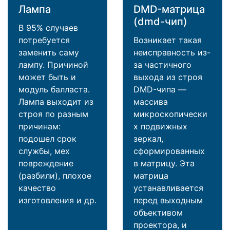
Лампа
DMD-матрица
(dmd-чип)
В 95% случаев
потребуется
Возникает такая
заменить саму
неисправность из-
лампу. Причиной
за частичного
может быть и
выхода из строя
модуль балласта.
DMD-чипа —
Лампа выходит из
массива
строя по разным
микроскопически
причинам:
х подвижных
подошел срок
зеркал,
службы, мех
сформированных
повреждение
в матрицу. Эта
(разбили), плохое
матрица
качество
устанавливается
изготовления и др.
перед выходным
объективом
проектора, и