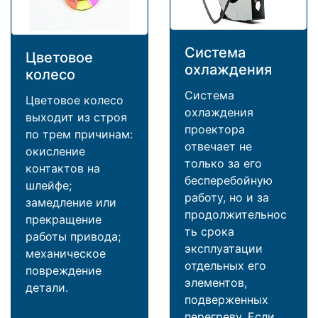
Система
Цветовое
охлаждения
колесо
Система
Цветовое колесо
охлаждения
выходит из строя
проектора
по трем причинам:
отвечает не
окисление
только за его
контактов на
бесперебойную
шлейфе;
работу, но и за
замедление или
продолжительнос
прекращение
ть срока
работы привода;
эксплуатации
механическое
отдельных его
повреждение
элементов,
детали.
подверженных
перегреву. Если