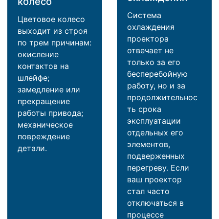
колесо
Система
Цветовое колесо
охлаждения
выходит из строя
проектора
по трем причинам:
отвечает не
окисление
только за его
контактов на
бесперебойную
шлейфе;
работу, но и за
замедление или
продолжительнос
прекращение
ть срока
работы привода;
эксплуатации
механическое
отдельных его
повреждение
элементов,
детали.
подверженных
перегреву. Если
ваш проектор
стал часто
отключаться в
процессе