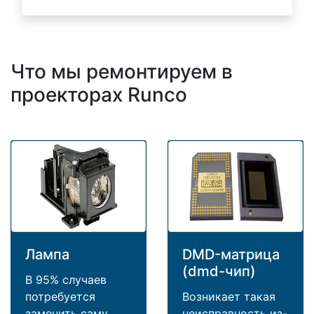
Что мы ремонтируем в
проекторах Runco
Лампа
DMD-матрица
(dmd-чип)
В 95% случаев
потребуется
Возникает такая
заменить саму
неисправность из-