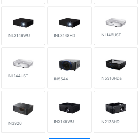
INL146UST
INL3149WU
INL3148HD
INL144UST
IN5316HDa
IN5544
IN2139WU
IN2138HD
IN3926