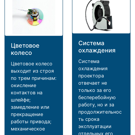
Система
Цветовое
охлаждения
колесо
Система
Цветовое колесо
охлаждения
выходит из строя
проектора
по трем причинам:
отвечает не
окисление
только за его
контактов на
бесперебойную
шлейфе;
работу, но и за
замедление или
продолжительнос
прекращение
ть срока
работы привода;
эксплуатации
механическое
отдельных его