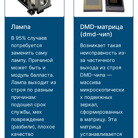
Лампа
DMD-матрица
(dmd-чип)
В 95% случаев
потребуется
Возникает такая
заменить саму
неисправность из-
лампу. Причиной
за частичного
может быть и
выхода из строя
модуль балласта.
DMD-чипа —
Лампа выходит из
массива
строя по разным
микроскопически
причинам:
х подвижных
подошел срок
зеркал,
службы, мех
сформированных
повреждение
в матрицу. Эта
(разбили), плохое
матрица
качество
устанавливается