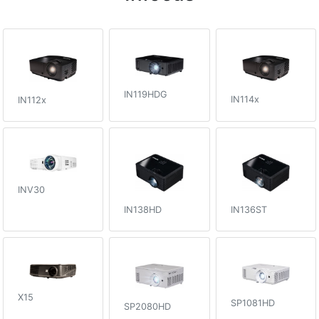
IN119HDG
IN114x
IN112x
INV30
IN138HD
IN136ST
X15
SP1081HD
SP2080HD