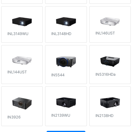
INL146UST
INL3149WU
INL3148HD
INL144UST
IN5316HDa
IN5544
IN2139WU
IN2138HD
IN3926