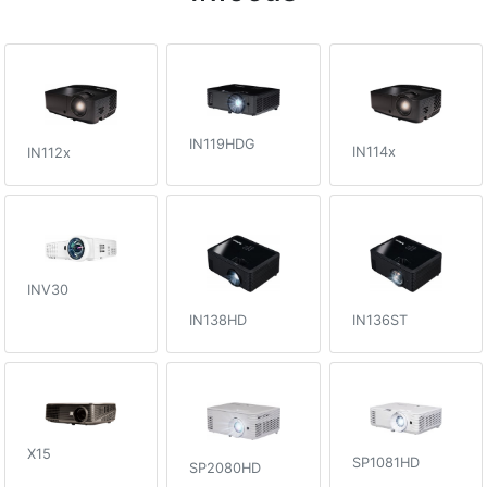
IN119HDG
IN114x
IN112x
INV30
IN138HD
IN136ST
X15
SP1081HD
SP2080HD