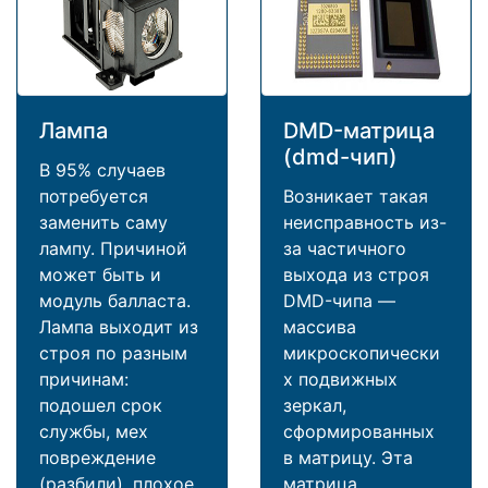
Лампа
DMD-матрица
(dmd-чип)
В 95% случаев
потребуется
Возникает такая
заменить саму
неисправность из-
лампу. Причиной
за частичного
может быть и
выхода из строя
модуль балласта.
DMD-чипа —
Лампа выходит из
массива
строя по разным
микроскопически
причинам:
х подвижных
подошел срок
зеркал,
службы, мех
сформированных
повреждение
в матрицу. Эта
(разбили), плохое
матрица