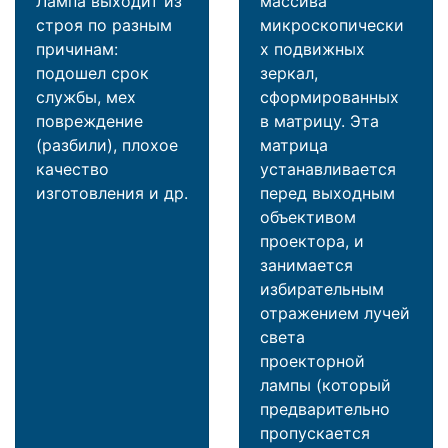
Лампа выходит из
массива
строя по разным
микроскопически
причинам:
х подвижных
подошел срок
зеркал,
службы, мех
сформированных
повреждение
в матрицу. Эта
(разбили), плохое
матрица
качество
устанавливается
изготовления и др.
перед выходным
объективом
проектора, и
занимается
избирательным
отражением лучей
света
проекторной
лампы (который
предварительно
пропускается