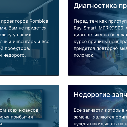
Диагностика п
 проекторов Rombica
Перед тем как приступ
мя. Вам не придется
Ray-Smart-MPR-X1900, 
ольку у наших
диагностику на беспла
олный инвентарь и все
курсе причины неиспра
й проектора.
придется повторно выз
и недорого.
поломок.
Недорогие зап
ом всех нюансов,
Все запчасти которые 
время прибытия
замены, являются ориг
я.
нужды накидывать на н