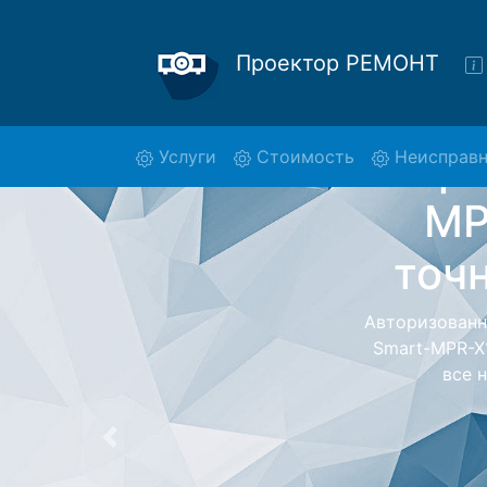
Проектор РЕМОНТ
(current)
Услуги
Стоимость
Неисправн
Ремон
M
Ремонт проек
обратно - с 
для дальне
ост
Предыдущая