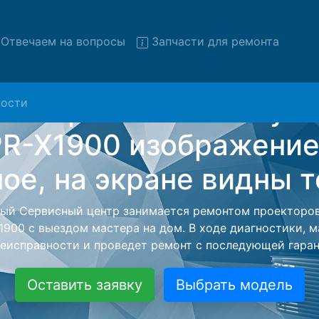
Отвечаем на вопросы
Запчасти для ремонта
ости
т проекторов Rombica Ray-
PR-X1900 с вывозом в серв
торов Rombica Ray-Smart-MPR-X1900 с вывозом в серв
помощью нашей бесплатной услуги, специалист заберет
йшего более детального ремонта. Оговоренная стоимо
анется неизменно при возвращении видеотехники обра
Оставить заявку
Выбрать модель