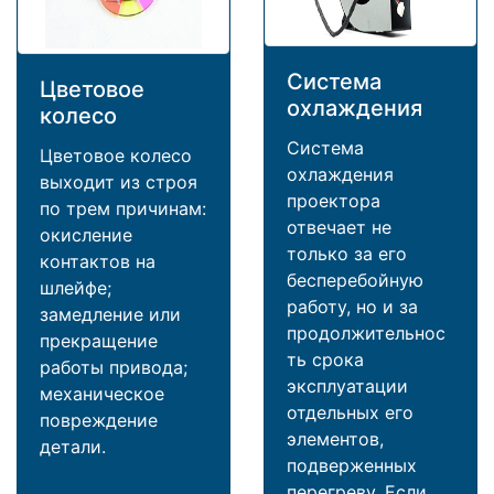
Система
Цветовое
охлаждения
колесо
Система
Цветовое колесо
охлаждения
выходит из строя
проектора
по трем причинам:
отвечает не
окисление
только за его
контактов на
бесперебойную
шлейфе;
работу, но и за
замедление или
продолжительнос
прекращение
ть срока
работы привода;
эксплуатации
механическое
отдельных его
повреждение
элементов,
детали.
подверженных
перегреву. Если