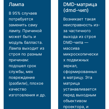
Лампа
DMD-матрица
(dmd-чип)
В 95% случаев
потребуется
Возникает такая
заменить саму
неисправность из-
лампу. Причиной
за частичного
может быть и
выхода из строя
модуль балласта.
DMD-чипа —
Лампа выходит из
массива
строя по разным
микроскопически
причинам:
х подвижных
подошел срок
зеркал,
службы, мех
сформированных
повреждение
в матрицу. Эта
(разбили), плохое
матрица
качество
устанавливается
изготовления и др.
перед выходным
объективом
проектора, и