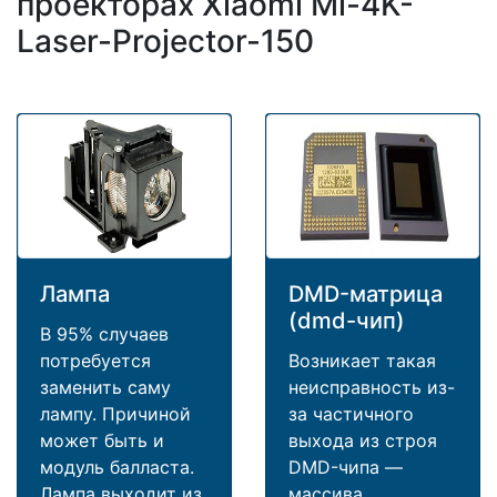
проекторах Xiaomi Mi-4K-
Laser-Projector-150
Лампа
DMD-матрица
(dmd-чип)
В 95% случаев
потребуется
Возникает такая
заменить саму
неисправность из-
лампу. Причиной
за частичного
может быть и
выхода из строя
модуль балласта.
DMD-чипа —
Лампа выходит из
массива