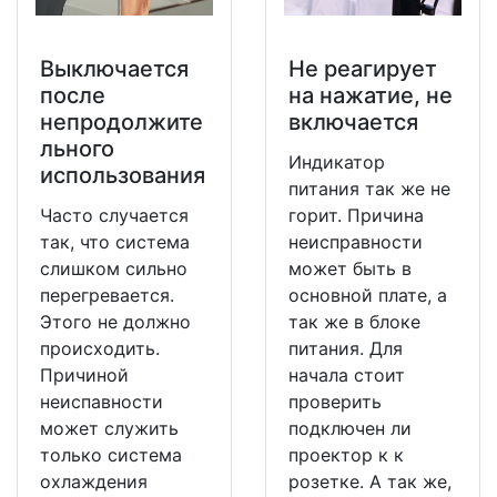
Выключается
Не реагирует
после
на нажатие, не
непродолжите
включается
льного
Индикатор
использования
питания так же не
Часто случается
горит. Причина
так, что система
неисправности
слишком сильно
может быть в
перегревается.
основной плате, а
Этого не должно
так же в блоке
происходить.
питания. Для
Причиной
начала стоит
неиспавности
проверить
может служить
подключен ли
только система
проектор к к
охлаждения
розетке. А так же,