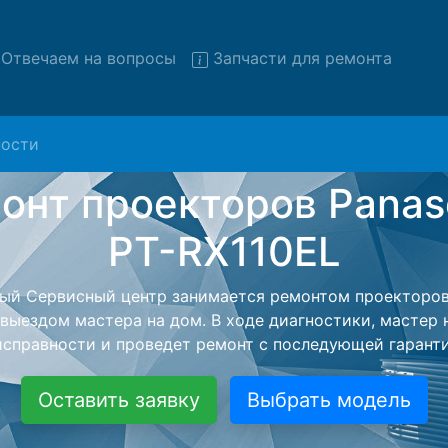
Отвечаем на вопросы
Запчасти для ремонта
ости
 проекторов Panasonic PT-
с вывозом в сервис
оров Panasonic PT-RX110EL с вывозом в сервисный цен
 нашей бесплатной услуги, специалист заберет Ваш пр
его более детального ремонта. Оговоренная стоимост
анется неизменно при возвращении видеотехники обра
Оставить заявку
Выбрать модель