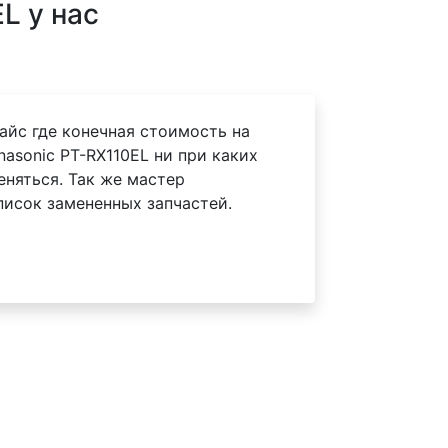
L у нас
айс где конечная стоимость на
asonic PT-RX110EL ни при каких
еняться. Так же мастер
писок замененных запчастей.