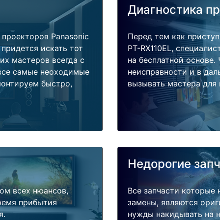
Диагностика п
проекторов Panasonic
Перед тем как приступ
 придется искать тот
PT-RX110EL, специалис
их мастеров всегда с
на бесплатной основе.
 все самые неоходимые
неисправности и в дал
монтируем быстро,
вызывать мастера для 
Недорогие зап
ом всех нюансов,
Все запчасти которые 
время прибытия
замены, являются ориг
я.
нужды накидывать на н