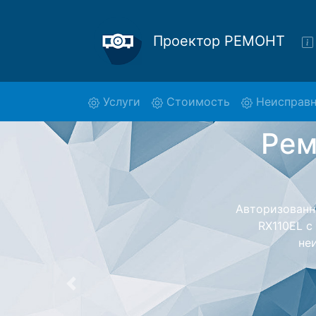
Проектор РЕМОНТ
(current)
Услуги
Стоимость
Неисправн
Ремонт
Ремонт проект
с помощью
дальнейш
ост
Предыдущая