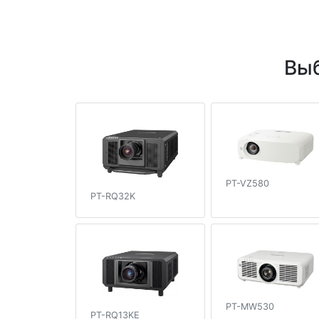
Выб
PT-VZ580
PT-RQ32K
PT-MW530
PT-RQ13KE