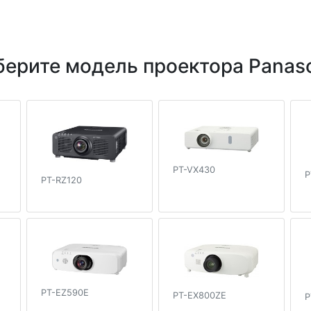
ерите модель проектора Panas
PT-VX430
P
PT-RZ120
PT-EZ590E
PT-EX800ZE
P