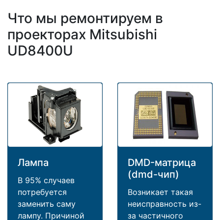
Что мы ремонтируем в
проекторах Mitsubishi
UD8400U
Лампа
DMD-матрица
(dmd-чип)
В 95% случаев
потребуется
Возникает такая
заменить саму
неисправность из-
лампу. Причиной
за частичного