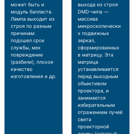
может быть и
выхода из строя
модуль балласта.
DMD-чипа —
Лампа выходит из
массива
строя по разным
микроскопически
причинам:
х подвижных
подошел срок
зеркал,
службы, мех
сформированных
повреждение
в матрицу. Эта
(разбили), плохое
матрица
качество
устанавливается
изготовления и др.
перед выходным
объективом
проектора, и
занимается
избирательным
отражением лучей
света
проекторной
лампы (который