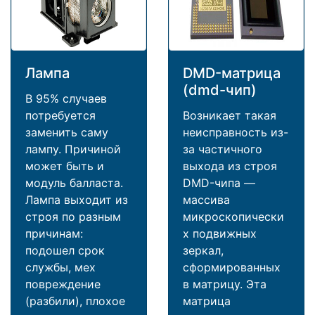
Лампа
DMD-матрица
(dmd-чип)
В 95% случаев
потребуется
Возникает такая
заменить саму
неисправность из-
лампу. Причиной
за частичного
может быть и
выхода из строя
модуль балласта.
DMD-чипа —
Лампа выходит из
массива
строя по разным
микроскопически
причинам:
х подвижных
подошел срок
зеркал,
службы, мех
сформированных
повреждение
в матрицу. Эта
(разбили), плохое
матрица