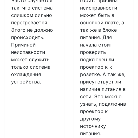
Часто случается
горит. Причина
так, что система
неисправности
слишком сильно
может быть в
перегревается.
основной плате, а
Этого не должно
так же в блоке
происходить.
питания. Для
Причиной
начала стоит
неиспавности
проверить
может служить
подключен ли
только система
проектор к к
охлаждения
розетке. А так же,
устройства.
присутствует ли
наличие питания в
сети. Это можно
узнать, подключив
проектор к
другому
источнику
питания.