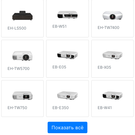
EB-W51
EH-TW7400
EH-LS500
EB-E05
EB-X05
EH-TW5700
EH-TW750
EB-E350
EB-W41
Показать всё