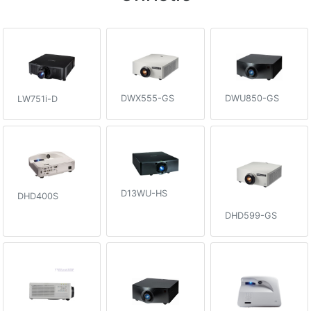
DWX555-GS
DWU850-GS
LW751i-D
D13WU-HS
DHD400S
DHD599-GS