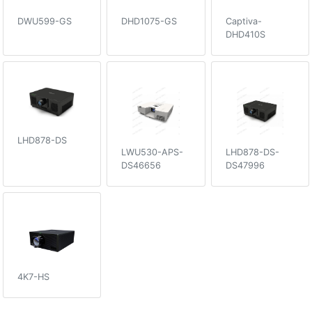
DWU599-GS
DHD1075-GS
Captiva-
DHD410S
LHD878-DS
LWU530-APS-
LHD878-DS-
DS46656
DS47996
4K7-HS