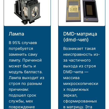
Лампа
DMD-матрица
(dmd-чип)
В 95% случаев
потребуется
Возникает такая
заменить саму
неисправность из-
лампу. Причиной
за частичного
может быть и
выхода из строя
модуль балласта.
DMD-чипа —
Лампа выходит из
массива
строя по разным
микроскопически
причинам:
х подвижных
подошел срок
зеркал,
службы, мех
сформированных
повреждение
в матрицу. Эта