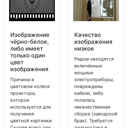
Изображение
Качество
чёрно-белое,
изображения
либо имеет
низкое
только один
Рядом находятся
цвет
включённые
изображения
мощные
Причина в
электроприборы,
цветовом колесе
повреждены
проектора,
кабели, либо
которое
попалась
используется для
некачественная
получения
сборка (заводской
цветной картинки.
брак). Требуется
Скорее всего оно
диагностика в