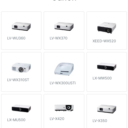
LV-WU360
LV-WX370
XEED-WX520
LX-MW500
LV-WX310ST
LV-WX300USTi
LV-X420
LX-MU500
LV-X350