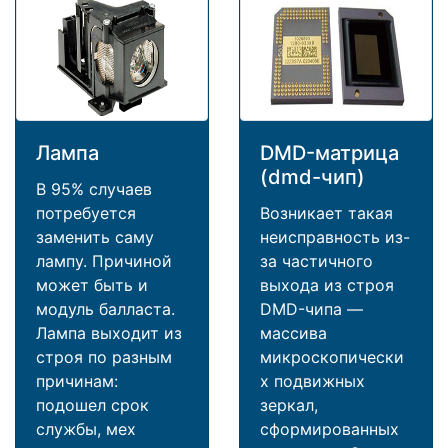
Лампа
DMD-матрица
(dmd-чип)
В 95% случаев
потребуется
Возникает такая
заменить саму
неисправность из-
лампу. Причиной
за частичного
может быть и
выхода из строя
модуль балласта.
DMD-чипа —
Лампа выходит из
массива
строя по разным
микроскопически
причинам:
х подвижных
подошел срок
зеркал,
службы, мех
сформированных