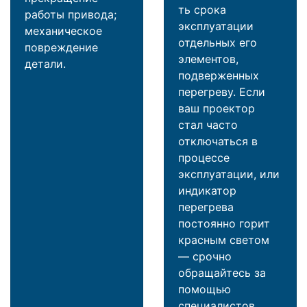
ть срока
работы привода;
эксплуатации
механическое
отдельных его
повреждение
элементов,
детали.
подверженных
перегреву. Если
ваш проектор
стал часто
отключаться в
процессе
эксплуатации, или
индикатор
перегрева
постоянно горит
красным светом
— срочно
обращайтесь за
помощью
специалистов.