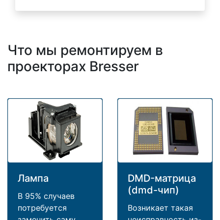
Что мы ремонтируем в
проекторах Bresser
Лампа
DMD-матрица
(dmd-чип)
В 95% случаев
потребуется
Возникает такая
заменить саму
неисправность из-