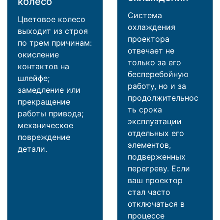
колесо
Система
Цветовое колесо
охлаждения
выходит из строя
проектора
по трем причинам:
отвечает не
окисление
только за его
контактов на
бесперебойную
шлейфе;
работу, но и за
замедление или
продолжительнос
прекращение
ть срока
работы привода;
эксплуатации
механическое
отдельных его
повреждение
элементов,
детали.
подверженных
перегреву. Если
ваш проектор
стал часто
отключаться в
процессе