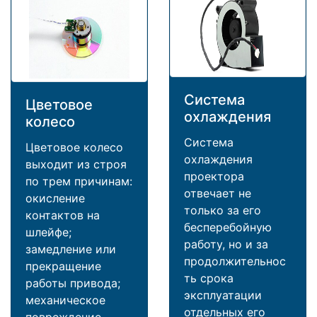
Система
Цветовое
охлаждения
колесо
Система
Цветовое колесо
охлаждения
выходит из строя
проектора
по трем причинам:
отвечает не
окисление
только за его
контактов на
бесперебойную
шлейфе;
работу, но и за
замедление или
продолжительнос
прекращение
ть срока
работы привода;
эксплуатации
механическое
отдельных его
повреждение