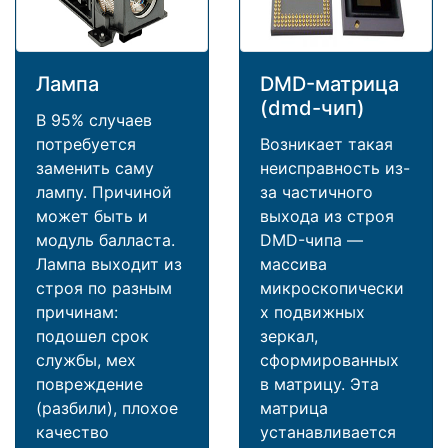
Лампа
DMD-матрица
(dmd-чип)
В 95% случаев
потребуется
Возникает такая
заменить саму
неисправность из-
лампу. Причиной
за частичного
может быть и
выхода из строя
модуль балласта.
DMD-чипа —
Лампа выходит из
массива
строя по разным
микроскопически
причинам:
х подвижных
подошел срок
зеркал,
службы, мех
сформированных
повреждение
в матрицу. Эта
(разбили), плохое
матрица
качество
устанавливается