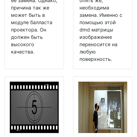
её замена. Однако,
опять же,
причина так же
необходима
может быть в
замена. Именно с
модуле балласта
помощью этой
проектора. Он
dmd матрицы
должен быть
изображение
высокого
переносится на
качества.
любую
поверхность.