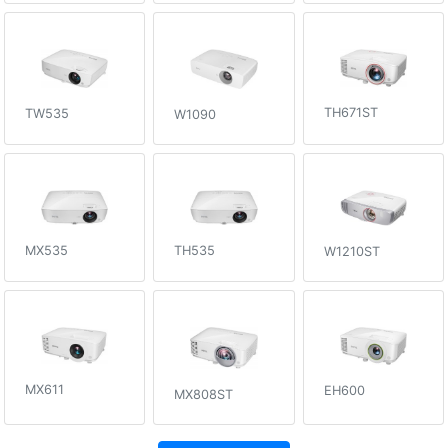
TH671ST
TW535
W1090
MX535
TH535
W1210ST
MX611
EH600
MX808ST