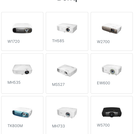
TH585
W1720
W2700
MH535
EW600
MS527
W5700
TK800M
MH733