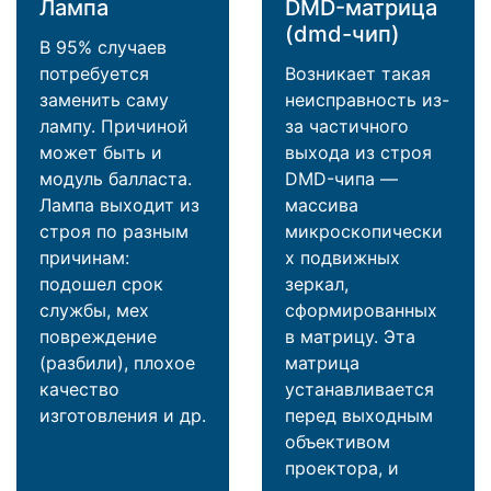
Лампа
DMD-матрица
(dmd-чип)
В 95% случаев
потребуется
Возникает такая
заменить саму
неисправность из-
лампу. Причиной
за частичного
может быть и
выхода из строя
модуль балласта.
DMD-чипа —
Лампа выходит из
массива
строя по разным
микроскопически
причинам:
х подвижных
подошел срок
зеркал,
службы, мех
сформированных
повреждение
в матрицу. Эта
(разбили), плохое
матрица
качество
устанавливается
изготовления и др.
перед выходным
объективом
проектора, и