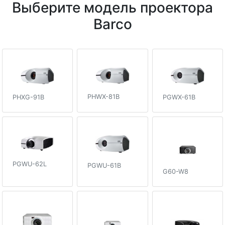
Выберите модель проектора
Barco
PHWX-81B
PHXG-91B
PGWX-61B
PGWU-62L
PGWU-61B
G60-W8