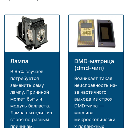
Лампа
DMD-матрица
(dmd-чип)
В 95% случаев
потребуется
Возникает такая
заменить саму
неисправность из-
лампу. Причиной
за частичного
может быть и
выхода из строя
модуль балласта.
DMD-чипа —
Лампа выходит из
массива
строя по разным
микроскопически
причинам:
х подвижных