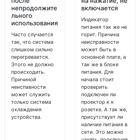
после
на нажатие, не
непродолжите
включается
льного
Индикатор
использования
питания так же не
Часто случается
горит. Причина
так, что система
неисправности
слишком сильно
может быть в
перегревается.
основной плате, а
Этого не должно
так же в блоке
происходить.
питания. Для
Причиной
начала стоит
неиспавности
проверить
может служить
подключен ли
только система
проектор к к
охлаждения
розетке. А так же,
устройства.
присутствует ли
наличие питания в
сети. Это можно
узнать, подключив