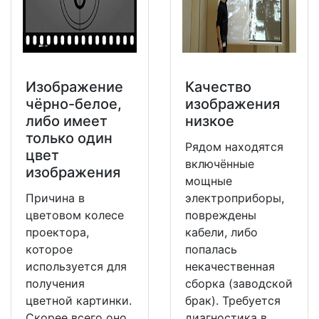
Изображение
Качество
чёрно-белое,
изображения
либо имеет
низкое
только один
Рядом находятся
цвет
включённые
изображения
мощные
Причина в
электроприборы,
цветовом колесе
повреждены
проектора,
кабели, либо
которое
попалась
используется для
некачественная
получения
сборка (заводской
цветной картинки.
брак). Требуется
Скорее всего оно
диагностика в