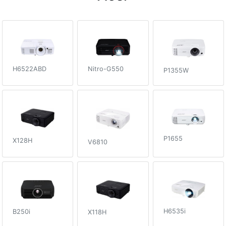
H6522ABD
Nitro-G550
P1355W
P1655
X128H
V6810
H6535i
B250i
X118H