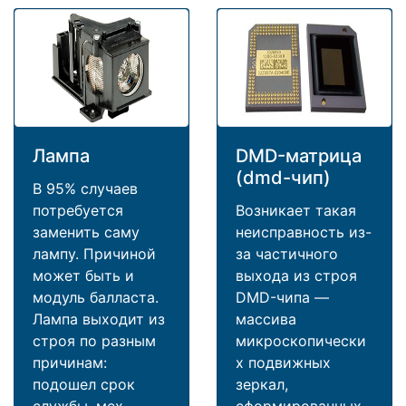
Лампа
DMD-матрица
(dmd-чип)
В 95% случаев
потребуется
Возникает такая
заменить саму
неисправность из-
лампу. Причиной
за частичного
может быть и
выхода из строя
модуль балласта.
DMD-чипа —
Лампа выходит из
массива
строя по разным
микроскопически
причинам:
х подвижных
подошел срок
зеркал,
службы, мех
сформированных