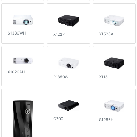
S1386WH
X1526AH
X1227i
X1626AH
X118
P1350W
C200
S1286H